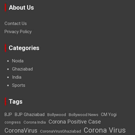
About Us
Contact Us
Privacy Policy
Categories
Noida
Ghaziabad
India
Sports
Tags
BJP Ghaziabad
BJP
Bollywood
Bollywood News
CM Yogi
Corona Positive Case
Corona India
congress
Corona Virus
CoronaVirus
CoronaVirusGhaziabad