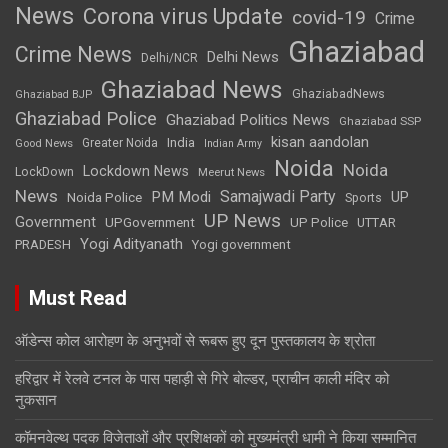
News
Corona virus Update
covid-19
Crime
Ghaziabad
Crime News
Delhi News
Delhi/NCR
Ghaziabad News
GhaziabadNews
Ghaziabad BJP
Ghaziabad Police
Ghaziabad Politics News
Ghaziabad SSP
kisan aandolan
India
Greater Noida
Good News
Indian Army
Noida
Noida
Lockdown News
LockDown
Meerut News
News
Samajwadi Party
PM Modi
UP
Noida Police
Sports
UP News
Government
UPGovernment
UP Police
UTTAR
Yogi Adityanath
PRADESH
Yogi government
Must Read
ऑडेन्स कोल आरोहण के अनुभवों से रूबरू हुए दून पुस्तकालय के श्रोता
हरिद्वार में रेलवे टनल के पास पहाड़ी से गिरे बोल्डर, प्राचीन काली मंदिर को
नुकसान
कॉमनवेल्थ पदक विजेताओं और प्रशिक्षकों को मुख्यमंत्री धामी ने किया सम्मानित