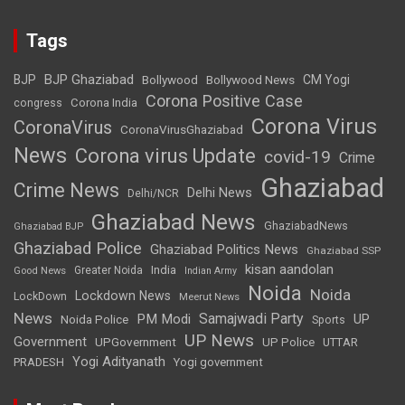
Tags
BJP Ghaziabad
BJP
Bollywood
Bollywood News
CM Yogi
Corona Positive Case
Corona India
congress
Corona Virus
CoronaVirus
CoronaVirusGhaziabad
News
Corona virus Update
covid-19
Crime
Ghaziabad
Crime News
Delhi News
Delhi/NCR
Ghaziabad News
GhaziabadNews
Ghaziabad BJP
Ghaziabad Police
Ghaziabad Politics News
Ghaziabad SSP
kisan aandolan
India
Greater Noida
Good News
Indian Army
Noida
Noida
Lockdown News
LockDown
Meerut News
News
Samajwadi Party
PM Modi
UP
Noida Police
Sports
UP News
Government
UPGovernment
UP Police
UTTAR
Yogi Adityanath
PRADESH
Yogi government