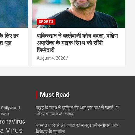
SPORTS
के लिए हर
पाकिस्तान ने बल्लेबाजी कोच बदला, दक्षिण
श धुल
अफ्रीका के माइक स्मिथ को सौंपी
जिम्मेदारी
August 4, 2026
Must Read
हापुड़ के गौरव ने कृत्रिम पैर और एक हाथ से उठाई 21
Bollywood
लीटर गंगाजल की कांवड़
 India
ronaVirus
उफनते गदेरे से आवाजाही को मजबूर कौंज-पोथनी और
a Virus
बेलीधार के ग्रामीण