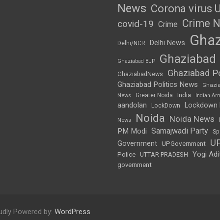
News
Corona virus 
Crime 
covid-19
Crime
Ghaz
Delhi News
Delhi/NCR
Ghaziabad
Ghaziabad BJP
Ghaziabad Po
GhaziabadNews
Ghaziabad Politics News
Ghazi
India
Greater Noida
News
Indian Ar
aandolan
Lockdown
LockDown
Noida
Noida News
News
Samajwadi Party
PM Modi
Sp
U
Government
UPGovernment
Yogi Adi
Police
UTTAR PRADESH
government
udly Powered by:
WordPress