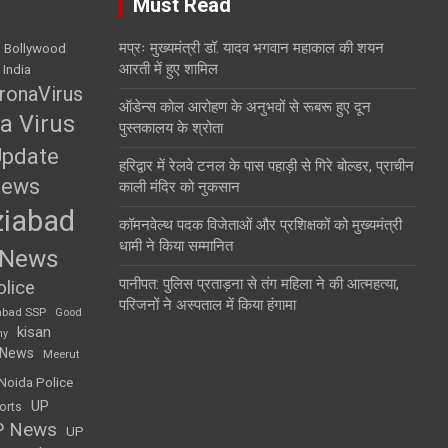
Must Read
मप्रः मुख्यमंत्री डॉ. यादव भगवान महाकाल की शयन
Bollywood
आरती में हुए शामिल
 India
ronaVirus
ऑडेन्स कोल आरोहण के अनुभवों से रूबरू हुए दून
a Virus
पुस्तकालय के श्रोता
Update
हरिद्वार में रेलवे टनल के पास पहाड़ी से गिरे बोल्डर, प्राचीन
News
काली मंदिर को नुकसान
iabad
कॉमनवेल्थ पदक विजेताओं और प्रशिक्षकों को मुख्यमंत्री
धामी ने किया सम्मानित
 News
पानीपत: पुलिस प्रताड़ना से तंग महिला ने की आत्महत्या,
lice
परिजनों ने अस्पताल में किया हंगामा
abad SSP
Good
kisan
my
 News
Meerut
Noida Police
UP
orts
P News
UP