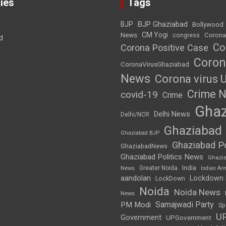
ies
Tags
BJP Ghaziabad
BJP
Bollywood
News
CM Yogi
Corona
congress
d
Co
Corona Positive Case
Coron
CoronaVirusGhaziabad
News
Corona virus 
Crime 
covid-19
Crime
Ghaz
Delhi News
Delhi/NCR
Ghaziabad
Ghaziabad BJP
Ghaziabad Po
GhaziabadNews
Ghaziabad Politics News
Ghazi
India
Greater Noida
News
Indian Ar
aandolan
Lockdown
LockDown
Noida
Noida News
News
Samajwadi Party
PM Modi
Sp
U
Government
UPGovernment