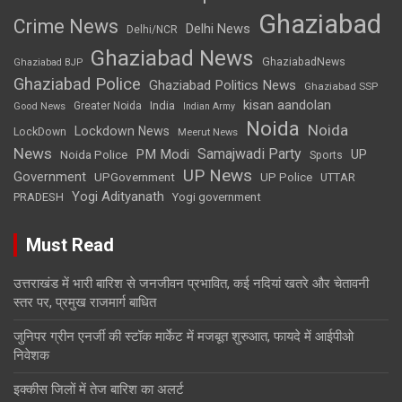
Ghaziabad
Crime News
Delhi News
Delhi/NCR
Ghaziabad News
GhaziabadNews
Ghaziabad BJP
Ghaziabad Police
Ghaziabad Politics News
Ghaziabad SSP
kisan aandolan
India
Greater Noida
Good News
Indian Army
Noida
Noida
Lockdown News
LockDown
Meerut News
News
Samajwadi Party
PM Modi
UP
Noida Police
Sports
UP News
Government
UPGovernment
UP Police
UTTAR
Yogi Adityanath
PRADESH
Yogi government
Must Read
उत्तराखंड में भारी बारिश से जनजीवन प्रभावित, कई नदियां खतरे और चेतावनी
स्तर पर, प्रमुख राजमार्ग बाधित
जुनिपर ग्रीन एनर्जी की स्टॉक मार्केट में मजबूत शुरुआत, फायदे में आईपीओ
निवेशक
इक्कीस जिलों में तेज बारिश का अलर्ट