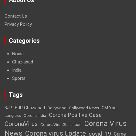
Contact Us
Privacy Policy
Categories
Noida
Ghaziabad
India
Sports
Tags
BJP Ghaziabad
BJP
Bollywood
Bollywood News
CM Yogi
Corona Positive Case
Corona India
congress
Corona Virus
CoronaVirus
CoronaVirusGhaziabad
News
Corona virus Update
covid-19
Crime