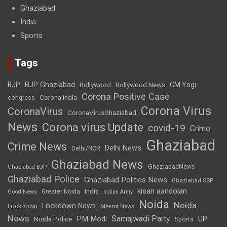
Ghaziabad
India
Sports
Tags
BJP Ghaziabad
BJP
Bollywood
Bollywood News
CM Yogi
Corona Positive Case
Corona India
congress
Corona Virus
CoronaVirus
CoronaVirusGhaziabad
News
Corona virus Update
covid-19
Crime
Ghaziabad
Crime News
Delhi News
Delhi/NCR
Ghaziabad News
GhaziabadNews
Ghaziabad BJP
Ghaziabad Police
Ghaziabad Politics News
Ghaziabad SSP
kisan aandolan
India
Greater Noida
Good News
Indian Army
Noida
Noida
Lockdown News
LockDown
Meerut News
News
Samajwadi Party
PM Modi
UP
Noida Police
Sports