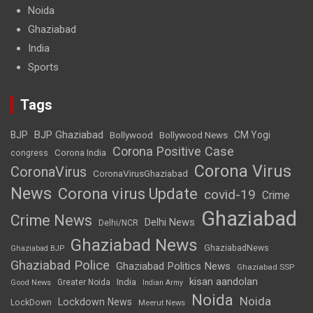
Noida
Ghaziabad
India
Sports
Tags
BJP Ghaziabad
BJP
Bollywood
Bollywood News
CM Yogi
Corona Positive Case
Corona India
congress
Corona Virus
CoronaVirus
CoronaVirusGhaziabad
News
Corona virus Update
covid-19
Crime
Ghaziabad
Crime News
Delhi News
Delhi/NCR
Ghaziabad News
GhaziabadNews
Ghaziabad BJP
Ghaziabad Police
Ghaziabad Politics News
Ghaziabad SSP
kisan aandolan
India
Greater Noida
Good News
Indian Army
Noida
Noida
Lockdown News
LockDown
Meerut News