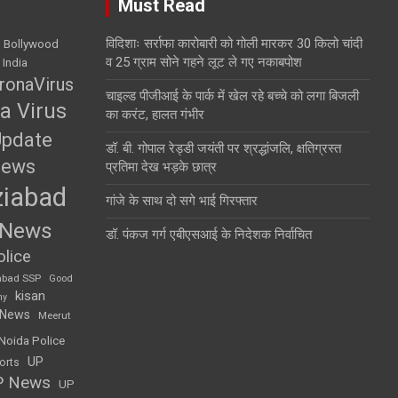
Must Read
विदिशाः सर्राफा कारोबारी को गोली मारकर 30 किलो चांदी
Bollywood
व 25 ग्राम सोने गहने लूट ले गए नकाबपोश
 India
ronaVirus
चाइल्ड पीजीआई के पार्क में खेल रहे बच्चे को लगा बिजली
a Virus
का करंट, हालत गंभीर
Update
डॉ. बी. गोपाल रेड्डी जयंती पर श्रद्धांजलि, क्षतिग्रस्त
News
प्रतिमा देख भड़के छात्र
iabad
गांजे के साथ दो सगे भाई गिरफ्तार
 News
डॉ. पंकज गर्ग एबीएसआई के निदेशक निर्वाचित
lice
abad SSP
Good
kisan
my
 News
Meerut
Noida Police
UP
orts
P News
UP