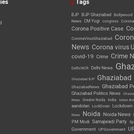
ies
Tags
BJP Ghaziabad
BJP
Bollywood
News
CM Yogi
Corona
congress
d
Co
Corona Positive Case
Coron
CoronaVirusGhaziabad
News
Corona virus 
Crime 
covid-19
Crime
Ghaz
Delhi News
Delhi/NCR
Ghaziabad
Ghaziabad BJP
Ghaziabad Po
GhaziabadNews
Ghaziabad Politics News
Ghazi
India
Greater Noida
News
Indian Ar
aandolan
Lockdown
LockDown
Noida
Noida News
News
Samajwadi Party
PM Modi
Sp
U
Government
UPGovernment