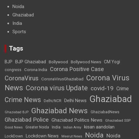
Noida
Ghaziabad
India
Sports
Tags
BJP Ghaziabad
BJP
Bollywood
Bollywood News
CM Yogi
Corona Positive Case
Corona India
congress
Corona Virus
CoronaVirus
CoronaVirusGhaziabad
News
Corona virus Update
covid-19
Crime
Ghaziabad
Crime News
Delhi News
Delhi/NCR
Ghaziabad News
GhaziabadNews
Ghaziabad BJP
Ghaziabad Police
Ghaziabad Politics News
Ghaziabad SSP
kisan aandolan
India
Greater Noida
Good News
Indian Army
Noida
Noida
Lockdown News
LockDown
Meerut News