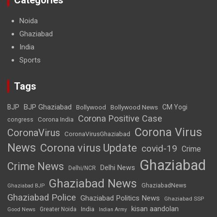
Noida
Ghaziabad
India
Sports
Tags
BJP Ghaziabad
BJP
Bollywood
Bollywood News
CM Yogi
Corona Positive Case
Corona India
congress
Corona Virus
CoronaVirus
CoronaVirusGhaziabad
News
Corona virus Update
covid-19
Crime
Ghaziabad
Crime News
Delhi News
Delhi/NCR
Ghaziabad News
GhaziabadNews
Ghaziabad BJP
Ghaziabad Police
Ghaziabad Politics News
Ghaziabad SSP
kisan aandolan
India
Greater Noida
Good News
Indian Army