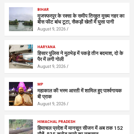
BIHAR
मुजफ्फरपुर के रक्सा के समीप तिरहुत मुख्य नहर का
बीस फीट बांध टूटा, सैकड़ों खेतों में घुसा पानी
August 9, 2026
HARYANA
हिसार पुलिस ने मुठभेड़ में पकड़े तीन बदमाश, दो के
पैर में लगी गोली
August 9, 2026
MP
महाकाल की भस्म आरती में शामिल हुए पार्श्वगायक
बी प्राक
August 9, 2026
HIMACHAL PRADESH
हिमाचल प्रदेश में मानसून सीजन में अब तक 152
मौतें, 835 करोड़ रुपये का नुकसान