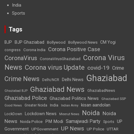
India
Sports
Tags
BJP Ghaziabad
BJP
Bollywood
Bollywood News
CM Yogi
Corona Positive Case
Corona India
congress
Corona Virus
CoronaVirus
CoronaVirusGhaziabad
News
Corona virus Update
covid-19
Crime
Ghaziabad
Crime News
Delhi News
Delhi/NCR
Ghaziabad News
GhaziabadNews
Ghaziabad BJP
Ghaziabad Police
Ghaziabad Politics News
Ghaziabad SSP
kisan aandolan
India
Greater Noida
Good News
Indian Army
Noida
Noida
Lockdown News
LockDown
Meerut News
News
Samajwadi Party
PM Modi
UP
Noida Police
Sports
UP News
Government
UPGovernment
UP Police
UTTAR