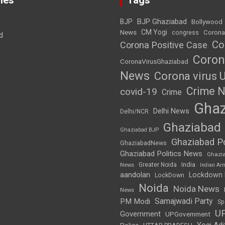
BJP Ghaziabad
BJP
Bollywood
News
CM Yogi
Corona
congress
d
Co
Corona Positive Case
Coron
CoronaVirusGhaziabad
News
Corona virus 
Crime 
covid-19
Crime
Ghaz
Delhi News
Delhi/NCR
Ghaziabad
Ghaziabad BJP
Ghaziabad Po
GhaziabadNews
Ghaziabad Politics News
Ghazi
India
Greater Noida
News
Indian Ar
aandolan
Lockdown
LockDown
Noida
Noida News
News
Samajwadi Party
PM Modi
Sp
U
Government
UPGovernment
Yogi Adi