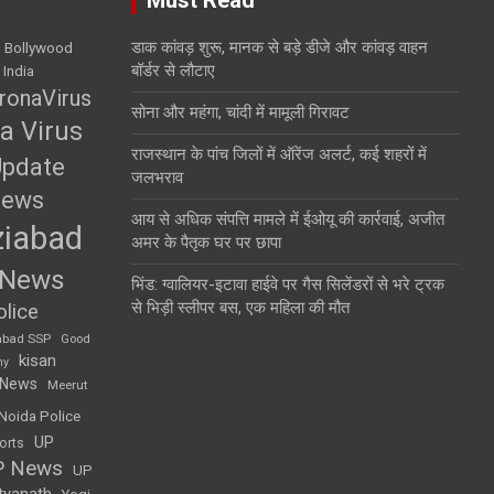
डाक कांवड़ शुरू, मानक से बड़े डीजे और कांवड़ वाहन
Bollywood
बॉर्डर से लौटाए
 India
ronaVirus
सोना और महंगा, चांदी में मामूली गिरावट
a Virus
राजस्थान के पांच जिलों में ऑरेंज अलर्ट, कई शहरों में
Update
जलभराव
News
आय से अधिक संपत्ति मामले में ईओयू की कार्रवाई, अजीत
iabad
अमर के पैतृक घर पर छापा
 News
भिंड: ग्वालियर-इटावा हाईवे पर गैस सिलेंडरों से भरे ट्रक
से भिड़ी स्लीपर बस, एक महिला की मौत
lice
abad SSP
Good
kisan
my
 News
Meerut
Noida Police
UP
orts
P News
UP
tyanath