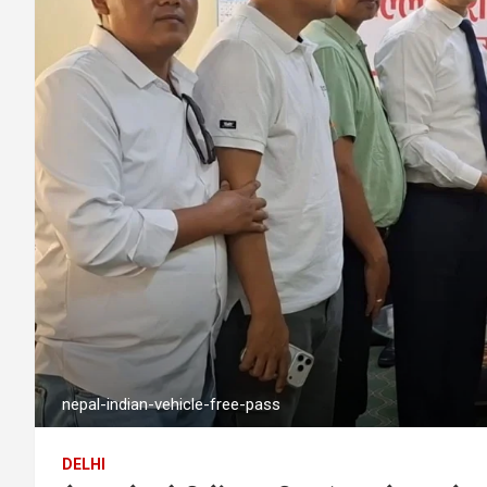
nepal-indian-vehicle-free-pass
DELHI