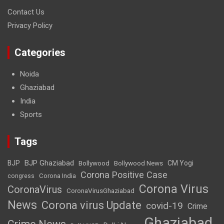
Contact Us
Privacy Policy
Categories
Noida
Ghaziabad
India
Sports
Tags
BJP Ghaziabad
BJP
Bollywood
Bollywood News
CM Yogi
Corona Positive Case
Corona India
congress
Corona Virus
CoronaVirus
CoronaVirusGhaziabad
News
Corona virus Update
covid-19
Crime
Ghaziabad