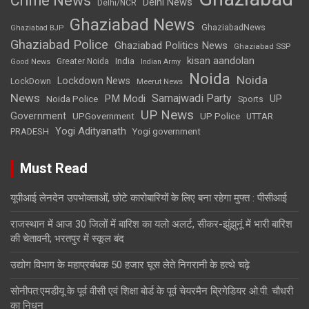
Crime News
Delhi News
Delhi/NCR
Ghaziabad News
GhaziabadNews
Ghaziabad BJP
Ghaziabad Police
Ghaziabad Politics News
Ghaziabad SSP
kisan aandolan
India
Greater Noida
Good News
Indian Army
Noida
Noida
Lockdown News
LockDown
Meerut News
News
Samajwadi Party
PM Modi
UP
Noida Police
Sports
UP News
Government
UPGovernment
UP Police
UTTAR
Yogi Adityanath
PRADESH
Yogi government
Must Read
यूपीआई लेनदेन उपभोक्ताओं, छोटे कारोबारियों के लिए बना रहेगा मुफ्त : पीसीआई
राजस्थान में आज 30 जिलों में बारिश का यलो अलर्ट, सीकर-झुंझुनूं में भारी बारिश
की चेतावनी; भरतपुर में स्कूल बंद
उद्योग विभाग के महाप्रबंधक 50 हजार घूस लेते निगरानी के हत्थे चढ़े
सोनीपत:एमडीयू के पूर्व वीसी एवं शिक्षा बाेर्ड के पूर्व चेयरमैन ब्रिगेडियर ओ.पी. चौधरी
का निधन