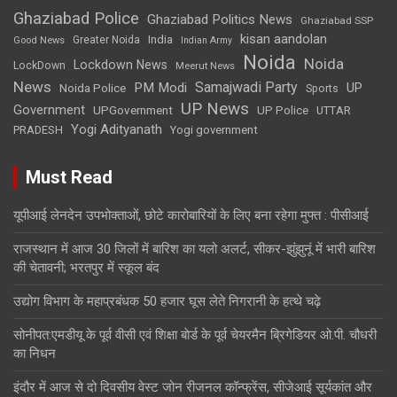
Ghaziabad Police
Ghaziabad Politics News
Ghaziabad SSP
kisan aandolan
India
Greater Noida
Good News
Indian Army
Noida
Noida
Lockdown News
LockDown
Meerut News
News
Samajwadi Party
PM Modi
UP
Noida Police
Sports
UP News
Government
UPGovernment
UP Police
UTTAR
Yogi Adityanath
PRADESH
Yogi government
Must Read
यूपीआई लेनदेन उपभोक्ताओं, छोटे कारोबारियों के लिए बना रहेगा मुफ्त : पीसीआई
राजस्थान में आज 30 जिलों में बारिश का यलो अलर्ट, सीकर-झुंझुनूं में भारी बारिश
की चेतावनी; भरतपुर में स्कूल बंद
उद्योग विभाग के महाप्रबंधक 50 हजार घूस लेते निगरानी के हत्थे चढ़े
सोनीपत:एमडीयू के पूर्व वीसी एवं शिक्षा बाेर्ड के पूर्व चेयरमैन ब्रिगेडियर ओ.पी. चौधरी
का निधन
इंदौर में आज से दो दिवसीय वेस्ट जोन रीजनल कॉन्फ्रेंस, सीजेआई सूर्यकांत और