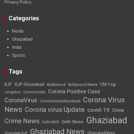
Privacy Policy
Categories
Noida
Ghaziabad
India
Sports
Tags
BJP Ghaziabad
BJP
Bollywood
Bollywood News
CM Yogi
Corona Positive Case
Corona India
congress
Corona Virus
CoronaVirus
CoronaVirusGhaziabad
News
Corona virus Update
covid-19
Crime
Ghaziabad
Crime News
Delhi News
Delhi/NCR
Ghaziabad News
GhaziabadNews
Ghaziabad BJP