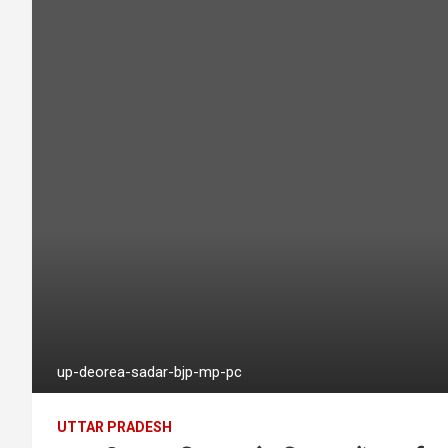
up-deorea-sadar-bjp-mp-pc
UTTAR PRADESH