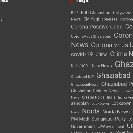
BJP Ghaziabad
BJP
Bollywood
News
CM Yogi
Corona
congress
d
Co
Corona Positive Case
Coron
CoronaVirusGhaziabad
News
Corona virus 
Crime 
covid-19
Crime
Ghaz
Delhi News
Delhi/NCR
Ghaziabad
Ghaziabad BJP
Ghaziabad Po
GhaziabadNews
Ghaziabad Politics News
Ghazi
India
Greater Noida
News
Indian Ar
aandolan
Lockdown
LockDown
Noida
Noida News
News
Samajwadi Party
PM Modi
Sp
U
Government
UPGovernment
Yogi Adi