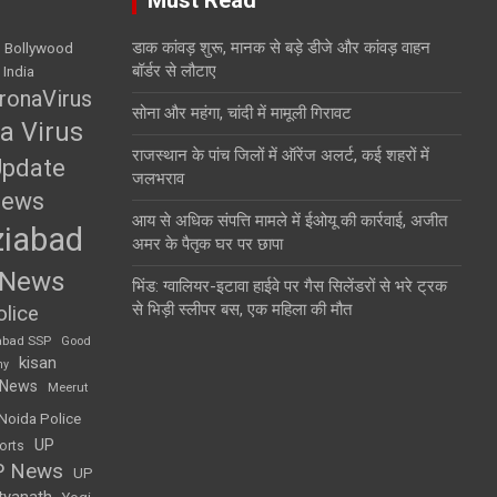
डाक कांवड़ शुरू, मानक से बड़े डीजे और कांवड़ वाहन
Bollywood
बॉर्डर से लौटाए
 India
ronaVirus
सोना और महंगा, चांदी में मामूली गिरावट
a Virus
राजस्थान के पांच जिलों में ऑरेंज अलर्ट, कई शहरों में
Update
जलभराव
News
आय से अधिक संपत्ति मामले में ईओयू की कार्रवाई, अजीत
iabad
अमर के पैतृक घर पर छापा
 News
भिंड: ग्वालियर-इटावा हाईवे पर गैस सिलेंडरों से भरे ट्रक
से भिड़ी स्लीपर बस, एक महिला की मौत
lice
abad SSP
Good
kisan
my
 News
Meerut
Noida Police
UP
orts
P News
UP
tyanath