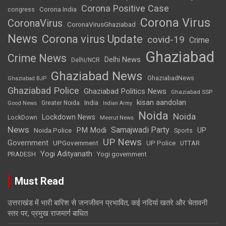
Corona Positive Case
Corona India
congress
Corona Virus
CoronaVirus
CoronaVirusGhaziabad
News
Corona virus Update
covid-19
Crime
Ghaziabad
Crime News
Delhi News
Delhi/NCR
Ghaziabad News
GhaziabadNews
Ghaziabad BJP
Ghaziabad Police
Ghaziabad Politics News
Ghaziabad SSP
kisan aandolan
India
Greater Noida
Good News
Indian Army
Noida
Noida
Lockdown News
LockDown
Meerut News
News
Samajwadi Party
PM Modi
UP
Noida Police
Sports
UP News
Government
UPGovernment
UP Police
UTTAR
Yogi Adityanath
PRADESH
Yogi government
Must Read
उत्तराखंड में भारी बारिश से जनजीवन प्रभावित, कई नदियां खतरे और चेतावनी
स्तर पर, प्रमुख राजमार्ग बाधित