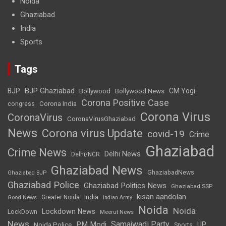
Noida
Ghaziabad
India
Sports
Tags
BJP Ghaziabad
BJP
Bollywood
Bollywood News
CM Yogi
Corona Positive Case
Corona India
congress
Corona Virus
CoronaVirus
CoronaVirusGhaziabad
News
Corona virus Update
covid-19
Crime
Ghaziabad
Crime News
Delhi News
Delhi/NCR
Ghaziabad News
GhaziabadNews
Ghaziabad BJP
Ghaziabad Police
Ghaziabad Politics News
Ghaziabad SSP
kisan aandolan
India
Greater Noida
Good News
Indian Army
Noida
Noida
Lockdown News
LockDown
Meerut News
News
Samajwadi Party
PM Modi
UP
Noida Police
Sports