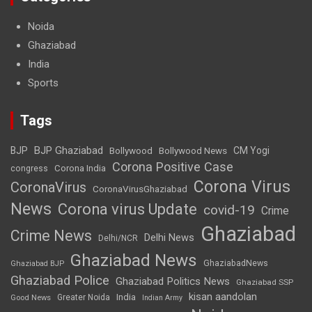
Noida
Ghaziabad
India
Sports
Tags
BJP Ghaziabad
BJP
Bollywood
Bollywood News
CM Yogi
Corona Positive Case
Corona India
congress
Corona Virus
CoronaVirus
CoronaVirusGhaziabad
News
Corona virus Update
covid-19
Crime
Ghaziabad
Crime News
Delhi News
Delhi/NCR
Ghaziabad News
GhaziabadNews
Ghaziabad BJP
Ghaziabad Police
Ghaziabad Politics News
Ghaziabad SSP
kisan aandolan
India
Greater Noida
Good News
Indian Army