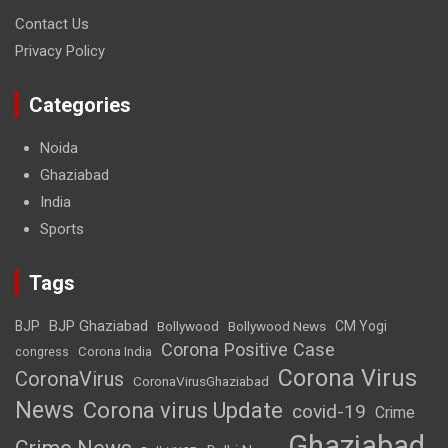
Contact Us
Privacy Policy
Categories
Noida
Ghaziabad
India
Sports
Tags
BJP Ghaziabad
BJP
Bollywood
Bollywood News
CM Yogi
Corona Positive Case
Corona India
congress
Corona Virus
CoronaVirus
CoronaVirusGhaziabad
News
Corona virus Update
covid-19
Crime
Ghaziabad