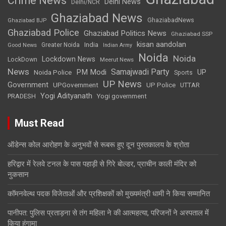
Crime News
Delhi News
Delhi/NCR
Ghaziabad News
GhaziabadNews
Ghaziabad BJP
Ghaziabad Police
Ghaziabad Politics News
Ghaziabad SSP
kisan aandolan
India
Greater Noida
Good News
Indian Army
Noida
Noida
Lockdown News
LockDown
Meerut News
News
Samajwadi Party
PM Modi
UP
Noida Police
Sports
UP News
Government
UPGovernment
UP Police
UTTAR
Yogi Adityanath
PRADESH
Yogi government
Must Read
ऑडेन्स कोल आरोहण के अनुभवों से रूबरू हुए दून पुस्तकालय के श्रोता
हरिद्वार में रेलवे टनल के पास पहाड़ी से गिरे बोल्डर, प्राचीन काली मंदिर को
नुकसान
कॉमनवेल्थ पदक विजेताओं और प्रशिक्षकों को मुख्यमंत्री धामी ने किया सम्मानित
पानीपत: पुलिस प्रताड़ना से तंग महिला ने की आत्महत्या, परिजनों ने अस्पताल में
किया हंगामा