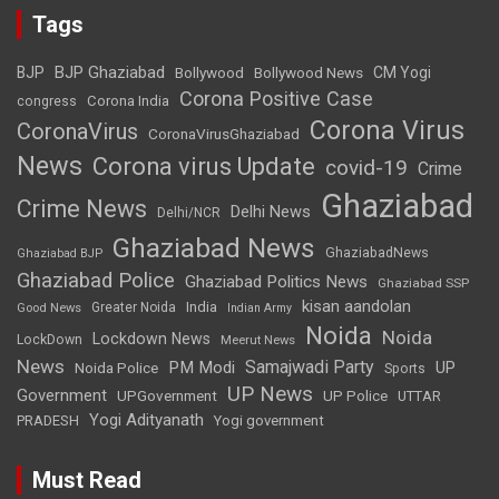
Tags
BJP Ghaziabad
BJP
Bollywood
Bollywood News
CM Yogi
Corona Positive Case
Corona India
congress
Corona Virus
CoronaVirus
CoronaVirusGhaziabad
News
Corona virus Update
covid-19
Crime
Ghaziabad
Crime News
Delhi News
Delhi/NCR
Ghaziabad News
GhaziabadNews
Ghaziabad BJP
Ghaziabad Police
Ghaziabad Politics News
Ghaziabad SSP
kisan aandolan
India
Greater Noida
Good News
Indian Army
Noida
Noida
Lockdown News
LockDown
Meerut News
News
Samajwadi Party
PM Modi
UP
Noida Police
Sports
UP News
Government
UPGovernment
UP Police
UTTAR
Yogi Adityanath
PRADESH
Yogi government
Must Read