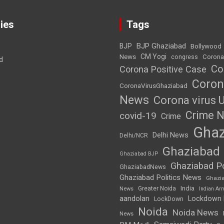
ies
Tags
BJP Ghaziabad
BJP
Bollywood
News
CM Yogi
Corona
congress
d
Co
Corona Positive Case
Coron
CoronaVirusGhaziabad
News
Corona virus 
Crime 
covid-19
Crime
Ghaz
Delhi News
Delhi/NCR
Ghaziabad
Ghaziabad BJP
Ghaziabad Po
GhaziabadNews
Ghaziabad Politics News
Ghazi
India
Greater Noida
News
Indian Ar
aandolan
Lockdown
LockDown
Noida
Noida News
News