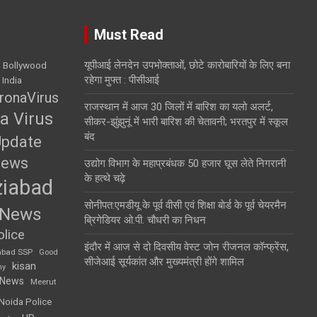
Must Read
यूपीआई लेनदेन उपभोक्ताओं, छोटे कारोबारियों के लिए बना
Bollywood
रहेगा मुफ्त : पीसीआई
 India
ronaVirus
राजस्थान में आज 30 जिलों में बारिश का यलो अलर्ट,
a Virus
सीकर-झुंझुनूं में भारी बारिश की चेतावनी; भरतपुर में स्कूल
बंद
Update
News
उद्योग विभाग के महाप्रबंधक 50 हजार घूस लेते निगरानी
के हत्थे चढ़े
iabad
सोनीपत:एमडीयू के पूर्व वीसी एवं शिक्षा बाेर्ड के पूर्व चेयरमैन
 News
ब्रिगेडियर ओ.पी. चौधरी का निधन
lice
इंदौर में आज से दो दिवसीय वेस्ट जोन रीजनल कॉन्फ्रेंस,
abad SSP
Good
सीजेआई सूर्यकांत और मुख्यमंत्री होंगे शामिल
kisan
my
 News
Meerut
Noida Police