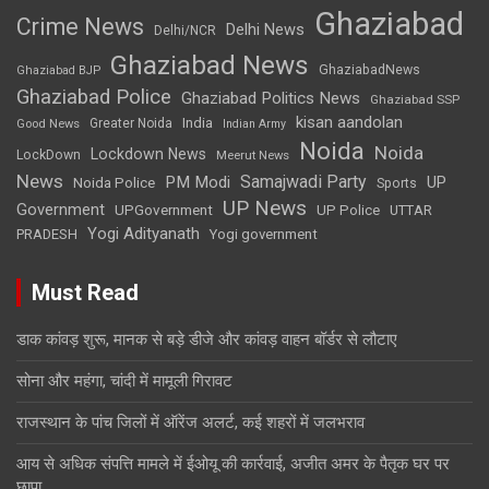
Ghaziabad
Crime News
Delhi News
Delhi/NCR
Ghaziabad News
GhaziabadNews
Ghaziabad BJP
Ghaziabad Police
Ghaziabad Politics News
Ghaziabad SSP
kisan aandolan
India
Greater Noida
Good News
Indian Army
Noida
Noida
Lockdown News
LockDown
Meerut News
News
Samajwadi Party
PM Modi
UP
Noida Police
Sports
UP News
Government
UPGovernment
UP Police
UTTAR
Yogi Adityanath
PRADESH
Yogi government
Must Read
डाक कांवड़ शुरू, मानक से बड़े डीजे और कांवड़ वाहन बॉर्डर से लौटाए
सोना और महंगा, चांदी में मामूली गिरावट
राजस्थान के पांच जिलों में ऑरेंज अलर्ट, कई शहरों में जलभराव
आय से अधिक संपत्ति मामले में ईओयू की कार्रवाई, अजीत अमर के पैतृक घर पर
छापा