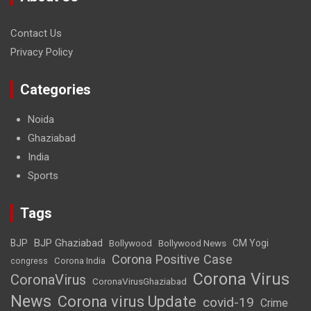
Contact Us
Privacy Policy
Categories
Noida
Ghaziabad
India
Sports
Tags
BJP Ghaziabad
BJP
Bollywood
Bollywood News
CM Yogi
Corona Positive Case
Corona India
congress
Corona Virus
CoronaVirus
CoronaVirusGhaziabad
News
Corona virus Update
covid-19
Crime