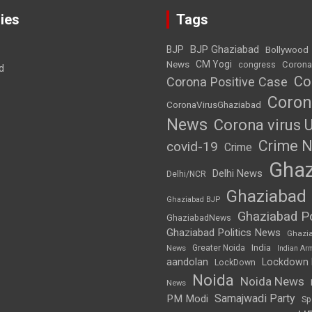
ies
Tags
BJP Ghaziabad
BJP
Bollywood
News
CM Yogi
Corona
congress
d
Co
Corona Positive Case
Coron
CoronaVirusGhaziabad
News
Corona virus 
Crime 
covid-19
Crime
Ghaz
Delhi News
Delhi/NCR
Ghaziabad
Ghaziabad BJP
Ghaziabad Po
GhaziabadNews
Ghaziabad Politics News
Ghazi
India
Greater Noida
News
Indian Ar
aandolan
Lockdown
LockDown
Noida
Noida News
News
Samajwadi Party
PM Modi
Sp