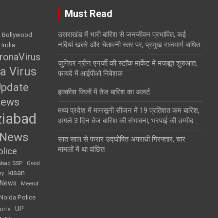
Must Read
उत्तराखंड में भारी बारिश से जनजीवन प्रभावित, कई
Bollywood
नदियां खतरे और चेतावनी स्तर पर, प्रमुख राजमार्ग बाधित
 India
ronaVirus
जुनिपर ग्रीन एनर्जी की स्टॉक मार्केट में मजबूत शुरुआत,
a Virus
फायदे में आईपीओ निवेशक
Update
इक्कीस जिलों में तेज बारिश का अलर्ट
News
मध्य प्रदेश में मानसूनी सीजन में 19 प्रतिशत कम बारिश,
iabad
अगले 3 दिन तेज बारिश की संभावना, भरपाई की उम्मीद
 News
सात साल से फरार उद्घोषित अपराधी गिरफ्तार, चार
मामलों में था वांछित
lice
abad SSP
Good
kisan
my
 News
Meerut
Noida Police
UP
orts