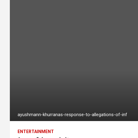
ayushmann-khurranas-response-to-allegations-of-inf
ENTERTAINMENT