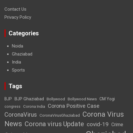
Contact Us
Privacy Policy
Categories
Noida
Ghaziabad
India
Sports
Tags
BJP Ghaziabad
BJP
Bollywood
Bollywood News
CM Yogi
Corona Positive Case
Corona India
congress
Corona Virus
CoronaVirus
CoronaVirusGhaziabad
News
Corona virus Update
covid-19
Crime