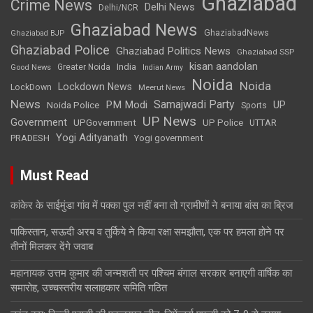
Ghaziabad
Crime News
Delhi News
Delhi/NCR
Ghaziabad News
GhaziabadNews
Ghaziabad BJP
Ghaziabad Police
Ghaziabad Politics News
Ghaziabad SSP
kisan aandolan
India
Greater Noida
Good News
Indian Army
Noida
Noida
Lockdown News
LockDown
Meerut News
News
Samajwadi Party
PM Modi
UP
Noida Police
Sports
UP News
Government
UPGovernment
UP Police
UTTAR
Yogi Adityanath
PRADESH
Yogi government
Must Read
कांकेर के साईमुंडा गांव में पक्का पुल नहीं बना तो ग्रामीणों ने बनाया बांस का ब्रिज
पाकिस्तान, सऊदी अरब व तुर्किये ने किया रक्षा समझौता, एक पर हमला होने पर
तीनों मिलकर देंगे जवाब
महानायक उत्तम कुमार की जन्मशती पर पश्चिम बंगाल सरकार बनाएगी वार्षिक का
समारोह, उच्चस्तरीय सलाहकार समिति गठित