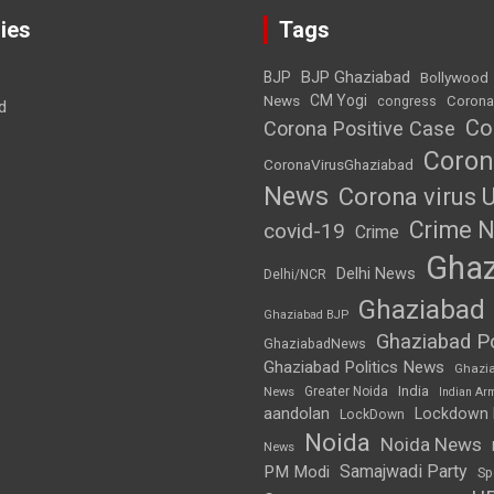
ies
Tags
BJP Ghaziabad
BJP
Bollywood
News
CM Yogi
Corona
congress
d
Co
Corona Positive Case
Coron
CoronaVirusGhaziabad
News
Corona virus 
Crime 
covid-19
Crime
Ghaz
Delhi News
Delhi/NCR
Ghaziabad
Ghaziabad BJP
Ghaziabad Po
GhaziabadNews
Ghaziabad Politics News
Ghazi
India
Greater Noida
News
Indian Ar
aandolan
Lockdown
LockDown
Noida
Noida News
News
Samajwadi Party
PM Modi
Sp