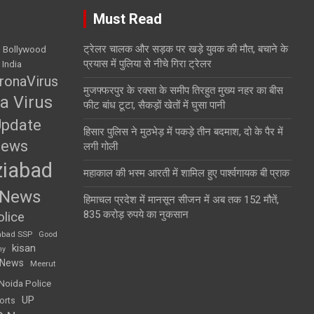
Must Read
ट्रेलर चालक और सड़क पर खड़े युवक की मौत, बचाने के
Bollywood
प्रयास में पुलिया से नीचे गिरा ट्रेलर
 India
ronaVirus
मुजफ्फरपुर के रक्सा के समीप तिरहुत मुख्य नहर का बीस
a Virus
फीट बांध टूटा, सैकड़ों खेतों में घुसा पानी
Update
हिसार पुलिस ने मुठभेड़ में पकड़े तीन बदमाश, दो के पैर में
News
लगी गोली
iabad
महाकाल की भस्म आरती में शामिल हुए पार्श्वगायक बी प्राक
 News
हिमाचल प्रदेश में मानसून सीजन में अब तक 152 मौतें,
835 करोड़ रुपये का नुकसान
lice
abad SSP
Good
kisan
my
 News
Meerut
Noida Police
UP
orts