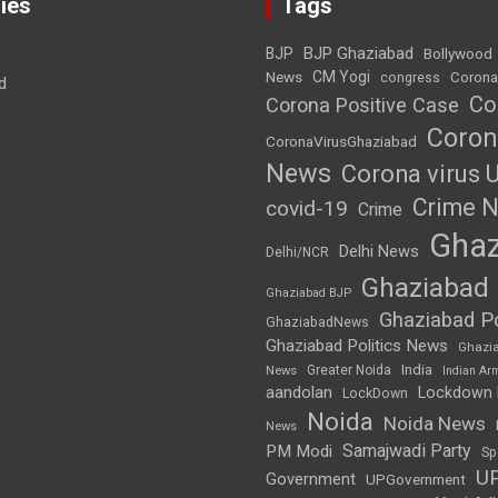
ies
Tags
BJP Ghaziabad
BJP
Bollywood
News
CM Yogi
Corona
congress
d
Co
Corona Positive Case
Coron
CoronaVirusGhaziabad
News
Corona virus 
Crime 
covid-19
Crime
Ghaz
Delhi News
Delhi/NCR
Ghaziabad
Ghaziabad BJP
Ghaziabad Po
GhaziabadNews
Ghaziabad Politics News
Ghazi
India
Greater Noida
News
Indian Ar
aandolan
Lockdown
LockDown
Noida
Noida News
News
Samajwadi Party
PM Modi
Sp
U
Government
UPGovernment