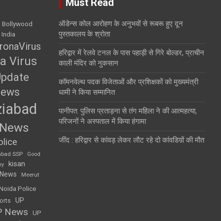
Must Read
ऑडेन्स कोल आरोहण के अनुभवों से रूबरू हुए दून
Bollywood
पुस्तकालय के श्रोता
 India
ronaVirus
हरिद्वार में रेलवे टनल के पास पहाड़ी से गिरे बोल्डर, प्राचीन
a Virus
काली मंदिर को नुकसान
Update
कॉमनवेल्थ पदक विजेताओं और प्रशिक्षकों को मुख्यमंत्री
News
धामी ने किया सम्मानित
iabad
पानीपत: पुलिस प्रताड़ना से तंग महिला ने की आत्महत्या,
परिजनों ने अस्पताल में किया हंगामा
 News
जींद : हरिद्वार से कांवड़ लेकर लौट रहे दो कांवडिय़ों की मौत
lice
abad SSP
Good
kisan
my
 News
Meerut
Noida Police
UP
orts
P News
UP