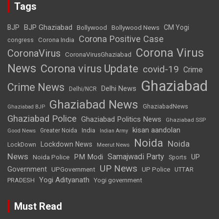
Tags
BJP Ghaziabad
BJP
Bollywood
Bollywood News
CM Yogi
Corona Positive Case
Corona India
congress
Corona Virus
CoronaVirus
CoronaVirusGhaziabad
News
Corona virus Update
covid-19
Crime
Ghaziabad
Crime News
Delhi News
Delhi/NCR
Ghaziabad News
GhaziabadNews
Ghaziabad BJP
Ghaziabad Police
Ghaziabad Politics News
Ghaziabad SSP
kisan aandolan
India
Greater Noida
Good News
Indian Army
Noida
Noida
Lockdown News
LockDown
Meerut News
News
Samajwadi Party
PM Modi
UP
Noida Police
Sports
UP News
Government
UPGovernment
UP Police
UTTAR
Yogi Adityanath
PRADESH
Yogi government
Must Read