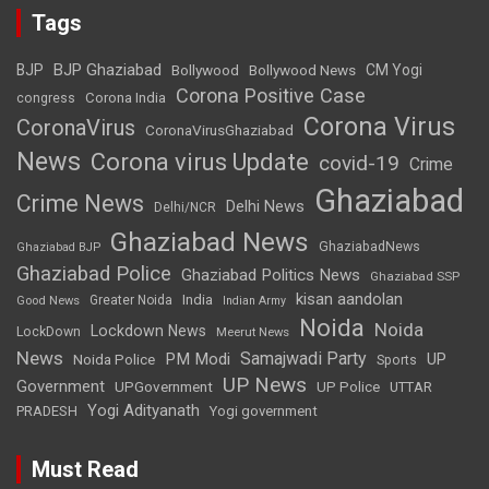
Tags
BJP Ghaziabad
BJP
Bollywood
Bollywood News
CM Yogi
Corona Positive Case
Corona India
congress
Corona Virus
CoronaVirus
CoronaVirusGhaziabad
News
Corona virus Update
covid-19
Crime
Ghaziabad
Crime News
Delhi News
Delhi/NCR
Ghaziabad News
GhaziabadNews
Ghaziabad BJP
Ghaziabad Police
Ghaziabad Politics News
Ghaziabad SSP
kisan aandolan
India
Greater Noida
Good News
Indian Army
Noida
Noida
Lockdown News
LockDown
Meerut News
News
Samajwadi Party
PM Modi
UP
Noida Police
Sports
UP News
Government
UPGovernment
UP Police
UTTAR
Yogi Adityanath
PRADESH
Yogi government
Must Read