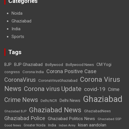
Categories
Noida
Ghaziabad
India
Sports
Tags
BJP Ghaziabad
BJP
Bollywood
Bollywood News
CM Yogi
Corona Positive Case
Corona India
congress
Corona Virus
CoronaVirus
CoronaVirusGhaziabad
News
Corona virus Update
covid-19
Crime
Ghaziabad
Crime News
Delhi News
Delhi/NCR
Ghaziabad News
GhaziabadNews
Ghaziabad BJP
Ghaziabad Police
Ghaziabad Politics News
Ghaziabad SSP
kisan aandolan
India
Greater Noida
Good News
Indian Army