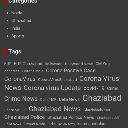
Categories
Noida
Ghaziabad
India
Sports
Tags
BJP Ghaziabad
BJP
Bollywood
Bollywood News
CM Yogi
Corona Positive Case
Corona India
congress
Corona Virus
CoronaVirus
CoronaVirusGhaziabad
News
Corona virus Update
covid-19
Crime
Ghaziabad
Crime News
Delhi News
Delhi/NCR
Ghaziabad News
GhaziabadNews
Ghaziabad BJP
Ghaziabad Police
Ghaziabad Politics News
Ghaziabad SSP
kisan aandolan
India
Greater Noida
Good News
Indian Army