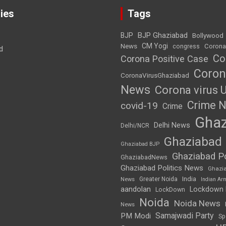
ies
Tags
BJP Ghaziabad
BJP
Bollywood
News
CM Yogi
Corona
congress
d
Co
Corona Positive Case
Coron
CoronaVirusGhaziabad
News
Corona virus 
Crime 
covid-19
Crime
Ghaz
Delhi News
Delhi/NCR
Ghaziabad
Ghaziabad BJP
Ghaziabad Po
GhaziabadNews
Ghaziabad Politics News
Ghazi
India
Greater Noida
News
Indian Ar
aandolan
Lockdown
LockDown
Noida
Noida News
News
Samajwadi Party
PM Modi
Sp