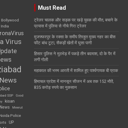
Must Read
ट्रेलर चालक और सड़क पर खड़े युवक की मौत, बचाने के
Bollywood
प्रयास में पुलिया से नीचे गिरा ट्रेलर
 India
ronaVirus
मुजफ्फरपुर के रक्सा के समीप तिरहुत मुख्य नहर का बीस
a Virus
फीट बांध टूटा, सैकड़ों खेतों में घुसा पानी
Update
हिसार पुलिस ने मुठभेड़ में पकड़े तीन बदमाश, दो के पैर में
News
लगी गोली
iabad
महाकाल की भस्म आरती में शामिल हुए पार्श्वगायक बी प्राक
 News
हिमाचल प्रदेश में मानसून सीजन में अब तक 152 मौतें,
835 करोड़ रुपये का नुकसान
lice
abad SSP
Good
kisan
my
 News
Meerut
Noida Police
UP
orts