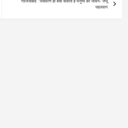
गाजियाबाद : पर्यावरण ही बचा सकता है मनुष्य का जीवन- पप्पू
पहलवान