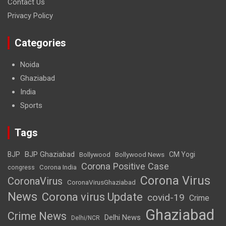
Contact Us
Privacy Policy
Categories
Noida
Ghaziabad
India
Sports
Tags
BJP Ghaziabad
BJP
Bollywood
Bollywood News
CM Yogi
Corona Positive Case
Corona India
congress
Corona Virus
CoronaVirus
CoronaVirusGhaziabad
News
Corona virus Update
covid-19
Crime
Ghaziabad
Crime News
Delhi News
Delhi/NCR