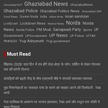
Ghaziabad News
GhaziabadNews
Ghaziabad BJP
Ghaziabad Police
Ghaziabad Politics News
Ghaziabad SSP
kisan aandolan
India
Greater Noida
Good News
Indian Army
Noida
Noida
Lockdown News
LockDown
Meerut News
News
Samajwadi Party
PM Modi
UP
Noida Police
Sports
UP News
Government
UPGovernment
UP Police
UTTAR
Yogi Adityanath
PRADESH
Yogi government
Must Read
सिंहस्थ-2028: सात दिन में तय होंगे मेला क्षेत्र के जोन, पार्किंग से लेकर पेयजल
तक की बनेगी योजना
कांवड़ियों की बढ़ती भीड़ के बीच एसएसपी चाैबे ने संभाली यातायात व्यवस्था
युवा निशानेबाजों पर जसपाल राणा के सपने को साकार करने की जिम्मेदारी : रेखा
आर्या
नेता प्रतिपक्ष के आचरण पर भाजपा हमलावर, रेखा आर्य और मथुरा दत्त जोशी ने
साधा निशाना