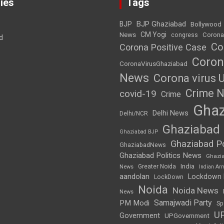
ies
Tags
BJP Ghaziabad
BJP
Bollywood
News
CM Yogi
Corona
congress
d
Co
Corona Positive Case
Coron
CoronaVirusGhaziabad
News
Corona virus 
Crime 
covid-19
Crime
Ghaz
Delhi News
Delhi/NCR
Ghaziabad
Ghaziabad BJP
Ghaziabad Po
GhaziabadNews
Ghaziabad Politics News
Ghazi
India
Greater Noida
News
Indian Ar
aandolan
Lockdown
LockDown
Noida
Noida News
News
Samajwadi Party
PM Modi
Sp
U
Government
UPGovernment