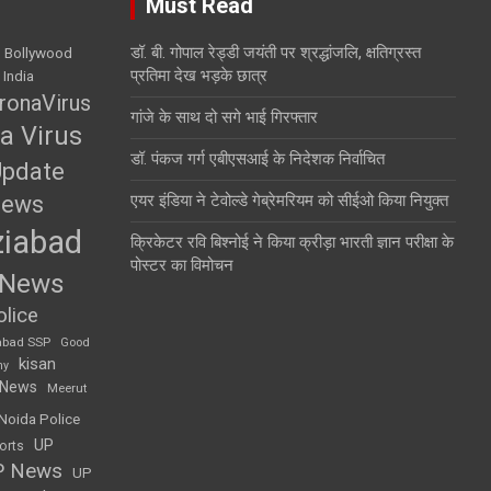
Must Read
डॉ. बी. गोपाल रेड्डी जयंती पर श्रद्धांजलि, क्षतिग्रस्त
Bollywood
प्रतिमा देख भड़के छात्र
 India
ronaVirus
गांजे के साथ दो सगे भाई गिरफ्तार
a Virus
डॉ. पंकज गर्ग एबीएसआई के निदेशक निर्वाचित
Update
News
एयर इंडिया ने टेवोल्डे गेब्रेमरियम को सीईओ किया नियुक्त
iabad
क्रिकेटर रवि बिश्नोई ने किया क्रीड़ा भारती ज्ञान परीक्षा के
पोस्टर का विमोचन
 News
lice
abad SSP
Good
kisan
my
 News
Meerut
Noida Police
UP
orts
P News
UP