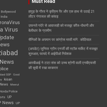
Must Read
हापुड़ के गौरव ने कृत्रिम पैर और एक हाथ से उठाई 21
Bollywood
लीटर गंगाजल की कांवड़
 India
ronaVirus
उफनते गदेरे से आवाजाही को मजबूर कौंज-पोथनी और
a Virus
बेलीधार के ग्रामीण
Update
सैनिकों के अपमान पर कांग्रेस माफी मांगे : कोठियाल
News
(अपडेट) जुनिपर ग्रीन एनर्जी की स्टॉक मार्केट में मजबूत
iabad
शुरुआत, फायदे में आईपीओ निवेशक
 News
आरबीआई ने टाटा संस को उच्च श्रेणी वाली एनबीएफसी
की सूची में रखा बरकरार
lice
abad SSP
Good
kisan
my
 News
Meerut
Noida Police
UP
orts
P News
UP