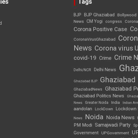
ies
Tags
BJP Ghaziabad
BJP
Bollywood
News
CM Yogi
Corona
congress
d
Co
Corona Positive Case
Coron
CoronaVirusGhaziabad
News
Corona virus 
Crime 
covid-19
Crime
Ghaz
Delhi News
Delhi/NCR
Ghaziabad
Ghaziabad BJP
Ghaziabad Po
GhaziabadNews
Ghaziabad Politics News
Ghazi
India
Greater Noida
News
Indian Ar
aandolan
Lockdown
LockDown
Noida
Noida News
News
Samajwadi Party
PM Modi
Sp
U
Government
UPGovernment