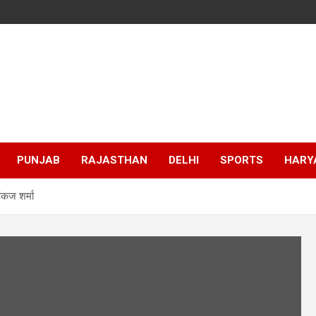
PUNJAB
RAJASTHAN
DELHI
SPORTS
HARY
पंकज शर्मा