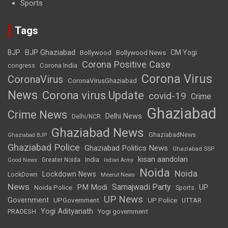
Sports
Tags
BJP Ghaziabad
BJP
Bollywood
Bollywood News
CM Yogi
Corona Positive Case
Corona India
congress
Corona Virus
CoronaVirus
CoronaVirusGhaziabad
News
Corona virus Update
covid-19
Crime
Ghaziabad
Crime News
Delhi News
Delhi/NCR
Ghaziabad News
GhaziabadNews
Ghaziabad BJP
Ghaziabad Police
Ghaziabad Politics News
Ghaziabad SSP
kisan aandolan
India
Greater Noida
Good News
Indian Army
Noida
Noida
Lockdown News
LockDown
Meerut News
News
Samajwadi Party
PM Modi
UP
Noida Police
Sports
UP News
Government
UPGovernment
UP Police
UTTAR
Yogi Adityanath
PRADESH
Yogi government