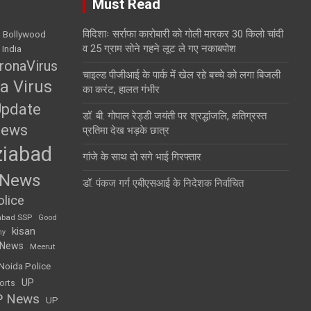
Must Read
विदिशाः सर्राफा कारोबारी को गोली मारकर 30 किलो चांदी
Bollywood
व 25 ग्राम सोने गहने लूट ले गए नकाबपोश
 India
ronaVirus
चाइल्ड पीजीआई के पार्क में खेल रहे बच्चे को लगा बिजली
a Virus
का करंट, हालत गंभीर
Update
डॉ. बी. गोपाल रेड्डी जयंती पर श्रद्धांजलि, क्षतिग्रस्त
News
प्रतिमा देख भड़के छात्र
iabad
गांजे के साथ दो सगे भाई गिरफ्तार
 News
डॉ. पंकज गर्ग एबीएसआई के निदेशक निर्वाचित
lice
abad SSP
Good
kisan
my
 News
Meerut
Noida Police
UP
orts
P News
UP