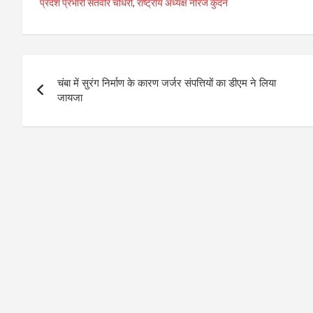
प्रदेश प्रभारी सतवीर चौधरी
,
राष्ट्रीय अध्यक्ष नीरज कुंदन
Post
चंबा में सुरंग निर्माण के कारण जर्जर संपत्तियों का डीएम ने लिया
navigation
जायजा