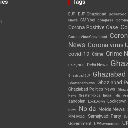
ies
Tags
BJP Ghaziabad
BJP
Bollywood
News
CM Yogi
Corona
congress
d
Co
Corona Positive Case
Coron
CoronaVirusGhaziabad
News
Corona virus 
Crime 
covid-19
Crime
Ghaz
Delhi News
Delhi/NCR
Ghaziabad
Ghaziabad BJP
Ghaziabad Po
GhaziabadNews
Ghaziabad Politics News
Ghazi
India
Greater Noida
News
Indian Ar
aandolan
Lockdown
LockDown
Noida
Noida News
News
Samajwadi Party
PM Modi
Sp
U
Government
UPGovernment