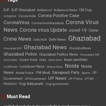
BJP Ghaziabad
BJP
Bollywood
Bollywood News
CM Yogi
Corona Positive Case
Corona India
congress
Corona Virus
CoronaVirus
CoronaVirusGhaziabad
News
Corona virus Update
covid-19
Crime
Ghaziabad
Crime News
Delhi News
Delhi/NCR
Ghaziabad News
GhaziabadNews
Ghaziabad BJP
Ghaziabad Police
Ghaziabad Politics News
Ghaziabad SSP
kisan aandolan
India
Greater Noida
Good News
Indian Army
Noida
Noida
Lockdown News
LockDown
Meerut News
News
Samajwadi Party
PM Modi
UP
Noida Police
Sports
UP News
Government
UPGovernment
UP Police
UTTAR
Yogi Adityanath
PRADESH
Yogi government
Must Read