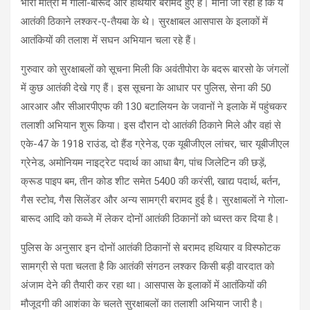
भारी मात्रा में गोला-बारूद और हथियार बरामद हुए हैं। माना जा रहा है कि ये
आतंकी ठिकाने लश्कर-ए-तैयबा के थे। सुरक्षाबल आसपास के इलाकों में
आतंकियों की तलाश में सघन अभियान चला रहे हैं।
गुरुवार को सुरक्षाबलों को सूचना मिली कि अवंतीपोरा के बदरू बारसो के जंगलों
में कुछ आतंकी देखे गए हैं। इस सूचना के आधार पर पुलिस, सेना की 50
आरआर और सीआरपीएफ की 130 बटालियन के जवानों ने इलाके में पहुंचकर
तलाशी अभियान शुरू किया। इस दौरान दो आतंकी ठिकाने मिले और वहां से
एके-47 के 1918 राउंड, दो हैंड ग्रेनेड, एक यूबीजीएल लांचर, चार यूबीजीएल
ग्रेनेड, अमोनियम नाइट्रेट पदार्थ का आधा बैग, पांच जिलेटिन की छड़ें,
क्रूड पाइप बम, तीन कोड शीट समेत 5400 की करंसी, खाद्य पदार्थ, बर्तन,
गैस स्टोव, गैस सिलेंडर और अन्य सामग्री बरामद हुई है। सुरक्षाबलों ने गोला-
बारूद आदि को कब्जे में लेकर दोनों आतंकी ठिकानों को ध्वस्त कर दिया है।
पुलिस के अनुसार इन दोनों आतंकी ठिकानों से बरामद हथियार व विस्फोटक
सामग्री से पता चलता है कि आतंकी संगठन लश्कर किसी बड़ी वारदात को
अंजाम देने की तैयारी कर रहा था। आसपास के इलाकों में आतंकियों की
मौजूदगी की आशंका के चलते सुरक्षाबलों का तलाशी अभियान जारी है।