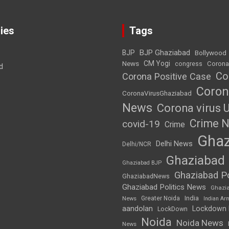
ies
Tags
BJP Ghaziabad
BJP
Bollywood
News
CM Yogi
Corona
congress
d
Co
Corona Positive Case
Coron
CoronaVirusGhaziabad
News
Corona virus 
Crime 
covid-19
Crime
Ghaz
Delhi News
Delhi/NCR
Ghaziabad
Ghaziabad BJP
Ghaziabad Po
GhaziabadNews
Ghaziabad Politics News
Ghazi
India
Greater Noida
News
Indian Ar
aandolan
Lockdown
LockDown
Noida
Noida News
News