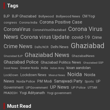
Tags
BJP Ghaziabad
BJP
Bollywood
Bollywood News
CM Yogi
Corona Positive Case
Corona India
congress
Corona Virus
CoronaVirus
CoronaVirusGhaziabad
News
Corona virus Update
covid-19
Crime
Ghaziabad
Crime News
Delhi News
Delhi/NCR
Ghaziabad News
GhaziabadNews
Ghaziabad BJP
Ghaziabad Police
Ghaziabad Politics News
Ghaziabad SSP
kisan aandolan
India
Greater Noida
Good News
Indian Army
Noida
Noida
Lockdown News
LockDown
Meerut News
News
Samajwadi Party
PM Modi
UP
Noida Police
Sports
UP News
Government
UPGovernment
UP Police
UTTAR
Yogi Adityanath
PRADESH
Yogi government
Must Read