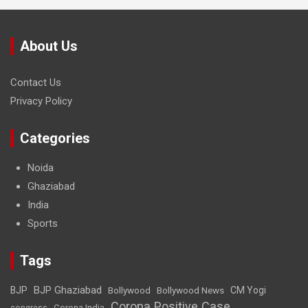
About Us
Contact Us
Privacy Policy
Categories
Noida
Ghaziabad
India
Sports
Tags
BJP Ghaziabad
BJP
Bollywood
Bollywood News
CM Yogi
Corona Positive Case
Corona India
congress