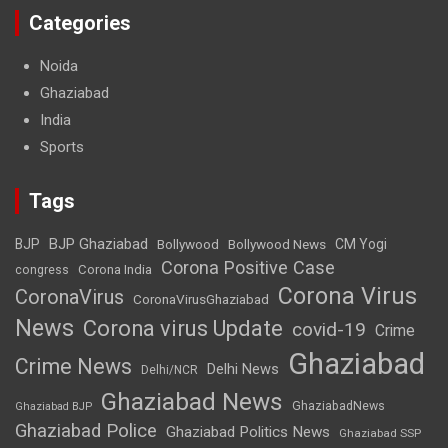
Categories
Noida
Ghaziabad
India
Sports
Tags
BJP Ghaziabad
BJP
Bollywood
Bollywood News
CM Yogi
Corona Positive Case
Corona India
congress
Corona Virus
CoronaVirus
CoronaVirusGhaziabad
News
Corona virus Update
covid-19
Crime
Ghaziabad
Crime News
Delhi News
Delhi/NCR
Ghaziabad News
GhaziabadNews
Ghaziabad BJP
Ghaziabad Police
Ghaziabad Politics News
Ghaziabad SSP