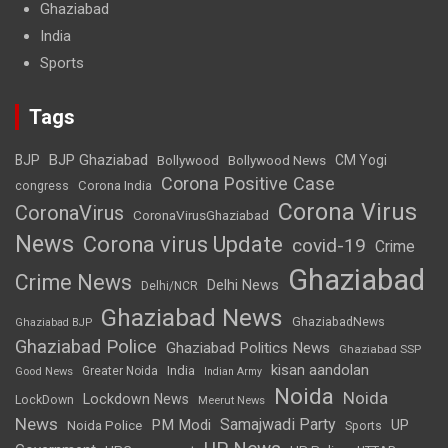
Ghaziabad
India
Sports
Tags
BJP Ghaziabad
BJP
Bollywood
Bollywood News
CM Yogi
Corona Positive Case
Corona India
congress
Corona Virus
CoronaVirus
CoronaVirusGhaziabad
News
Corona virus Update
covid-19
Crime
Ghaziabad
Crime News
Delhi News
Delhi/NCR
Ghaziabad News
GhaziabadNews
Ghaziabad BJP
Ghaziabad Police
Ghaziabad Politics News
Ghaziabad SSP
kisan aandolan
India
Greater Noida
Good News
Indian Army
Noida
Noida
Lockdown News
LockDown
Meerut News
News
Samajwadi Party
PM Modi
UP
Noida Police
Sports