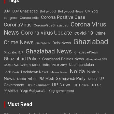
Tags
BJP Ghaziabad
BJP
Bollywood
Bollywood News
CM Yogi
Corona Positive Case
Corona India
congress
Corona Virus
CoronaVirus
CoronaVirusGhaziabad
News
Corona virus Update
covid-19
Crime
Ghaziabad
Crime News
Delhi News
Delhi/NCR
Ghaziabad News
GhaziabadNews
Ghaziabad BJP
Ghaziabad Police
Ghaziabad Politics News
Ghaziabad SSP
kisan aandolan
India
Greater Noida
Good News
Indian Army
Noida
Noida
Lockdown News
LockDown
Meerut News
News
Samajwadi Party
PM Modi
UP
Noida Police
Sports
UP News
Government
UPGovernment
UP Police
UTTAR
Yogi Adityanath
PRADESH
Yogi government
Must Read