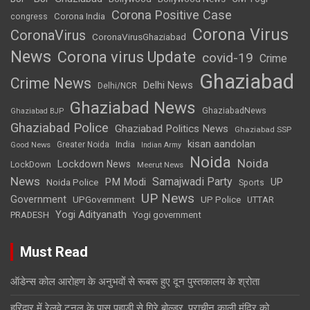
Corona Positive Case
Corona India
congress
Corona Virus
CoronaVirus
CoronaVirusGhaziabad
News
Corona virus Update
covid-19
Crime
Ghaziabad
Crime News
Delhi News
Delhi/NCR
Ghaziabad News
GhaziabadNews
Ghaziabad BJP
Ghaziabad Police
Ghaziabad Politics News
Ghaziabad SSP
kisan aandolan
India
Greater Noida
Good News
Indian Army
Noida
Noida
Lockdown News
LockDown
Meerut News
News
Samajwadi Party
PM Modi
UP
Noida Police
Sports
UP News
Government
UPGovernment
UP Police
UTTAR
Yogi Adityanath
PRADESH
Yogi government
Must Read
ऑडेन्स कोल आरोहण के अनुभवों से रूबरू हुए दून पुस्तकालय के श्रोता
हरिद्वार में रेलवे टनल के पास पहाड़ी से गिरे बोल्डर, प्राचीन काली मंदिर को