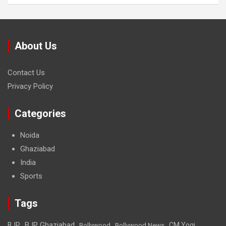
About Us
Contact Us
Privacy Policy
Categories
Noida
Ghaziabad
India
Sports
Tags
BJP Ghaziabad
BJP
Bollywood
Bollywood News
CM Yogi