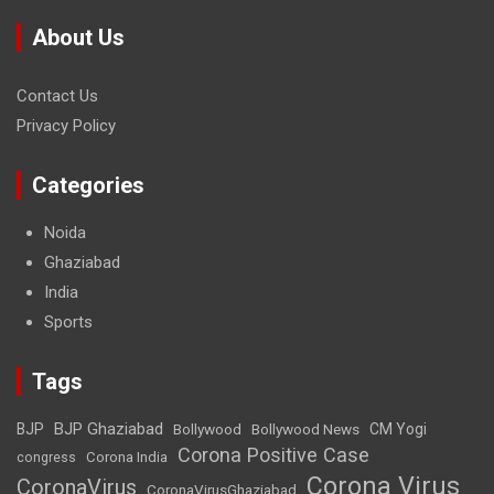
About Us
Contact Us
Privacy Policy
Categories
Noida
Ghaziabad
India
Sports
Tags
BJP Ghaziabad
BJP
Bollywood
Bollywood News
CM Yogi
Corona Positive Case
Corona India
congress
Corona Virus
CoronaVirus
CoronaVirusGhaziabad