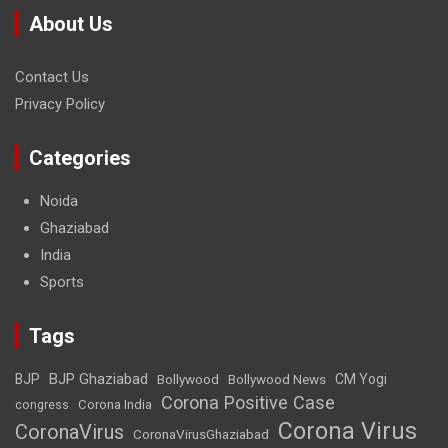
About Us
Contact Us
Privacy Policy
Categories
Noida
Ghaziabad
India
Sports
Tags
BJP Ghaziabad
BJP
Bollywood
Bollywood News
CM Yogi
Corona Positive Case
Corona India
congress
Corona Virus
CoronaVirus
CoronaVirusGhaziabad