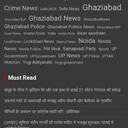
Ghaziabad
Crime News
Delhi News
Delhi/NCR
Ghaziabad News
GhaziabadNews
Ghaziabad BJP
Ghaziabad Police
Ghaziabad Politics News
Ghaziabad SSP
kisan aandolan
India
Greater Noida
Good News
Indian Army
Noida
Noida
Lockdown News
LockDown
Meerut News
News
Samajwadi Party
PM Modi
UP
Noida Police
Sports
UP News
Government
UPGovernment
UP Police
UTTAR
Yogi Adityanath
PRADESH
Yogi government
Must Read
हापुड़ के गौरव ने कृत्रिम पैर और एक हाथ से उठाई 21 लीटर गंगाजल की कांवड़
उफनते गदेरे से आवाजाही को मजबूर कौंज-पोथनी और बेलीधार के ग्रामीण
सैनिकों के अपमान पर कांग्रेस माफी मांगे : कोठियाल
(अपडेट) जुनिपर ग्रीन एनर्जी की स्टॉक मार्केट में मजबूत शुरुआत, फायदे में