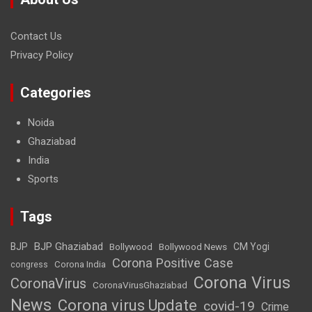
Contact Us
Privacy Policy
Categories
Noida
Ghaziabad
India
Sports
Tags
BJP Ghaziabad
BJP
Bollywood
Bollywood News
CM Yogi
Corona Positive Case
Corona India
congress
Corona Virus
CoronaVirus
CoronaVirusGhaziabad
News
Corona virus Update
covid-19
Crime