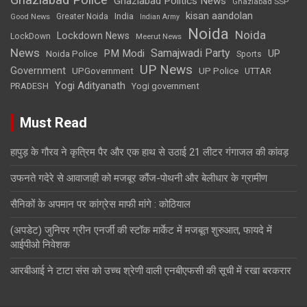
Ghaziabad Politics News
Ghaziabad SSP
kisan aandolan
India
Greater Noida
Good News
Indian Army
Noida
Noida
Lockdown News
LockDown
Meerut News
News
Samajwadi Party
PM Modi
UP
Noida Police
Sports
UP News
Government
UPGovernment
UP Police
UTTAR
Yogi Adityanath
PRADESH
Yogi government
Must Read
हापुड़ के गौरव ने कृत्रिम पैर और एक हाथ से उठाई 21 लीटर गंगाजल की कांवड़
उफनते गदेरे से आवाजाही को मजबूर कौंज-पोथनी और बेलीधार के ग्रामीण
सैनिकों के अपमान पर कांग्रेस माफी मांगे : कोठियाल
(अपडेट) जुनिपर ग्रीन एनर्जी की स्टॉक मार्केट में मजबूत शुरुआत, फायदे में
आईपीओ निवेशक
आरबीआई ने टाटा संस को उच्च श्रेणी वाली एनबीएफसी की सूची में रखा बरकरार