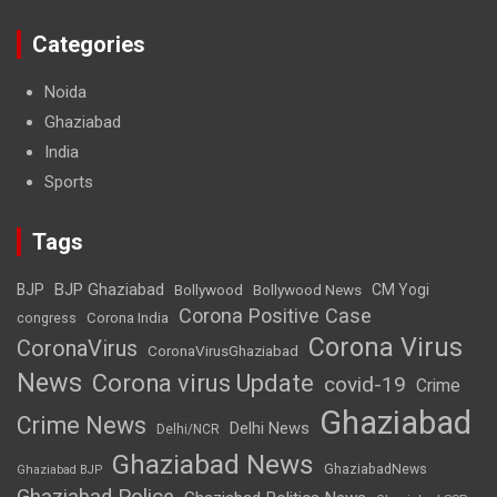
Categories
Noida
Ghaziabad
India
Sports
Tags
BJP Ghaziabad
BJP
Bollywood
Bollywood News
CM Yogi
Corona Positive Case
Corona India
congress
Corona Virus
CoronaVirus
CoronaVirusGhaziabad
News
Corona virus Update
covid-19
Crime
Ghaziabad
Crime News
Delhi News
Delhi/NCR
Ghaziabad News
GhaziabadNews
Ghaziabad BJP
Ghaziabad Police