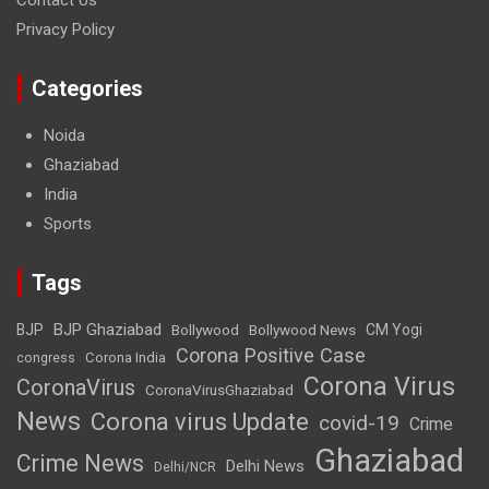
Privacy Policy
Categories
Noida
Ghaziabad
India
Sports
Tags
BJP Ghaziabad
BJP
Bollywood
Bollywood News
CM Yogi
Corona Positive Case
Corona India
congress
Corona Virus
CoronaVirus
CoronaVirusGhaziabad
News
Corona virus Update
covid-19
Crime
Ghaziabad
Crime News
Delhi News
Delhi/NCR