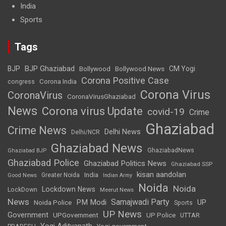
India
Sports
Tags
BJP Ghaziabad
BJP
Bollywood
Bollywood News
CM Yogi
Corona Positive Case
Corona India
congress
Corona Virus
CoronaVirus
CoronaVirusGhaziabad
News
Corona virus Update
covid-19
Crime
Ghaziabad
Crime News
Delhi News
Delhi/NCR
Ghaziabad News
GhaziabadNews
Ghaziabad BJP
Ghaziabad Police
Ghaziabad Politics News
Ghaziabad SSP
kisan aandolan
India
Greater Noida
Good News
Indian Army
Noida
Noida
Lockdown News
LockDown
Meerut News
News
Samajwadi Party
PM Modi
UP
Noida Police
Sports
UP News
Government
UPGovernment
UP Police
UTTAR
Yogi Adityanath